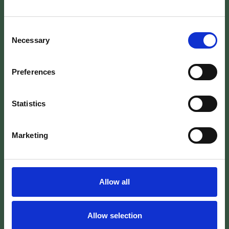
Fahrräder
Consent
Necessary
Selection
Handtücher, Badetücher, Küchentücher
Preferences
Kaminofen
Statistics
WLAN
Marketing
Verfügbarkeit
Allow all
Heute
Verfügbar
nicht Verfügbar
Ausgewählt
Allow selection