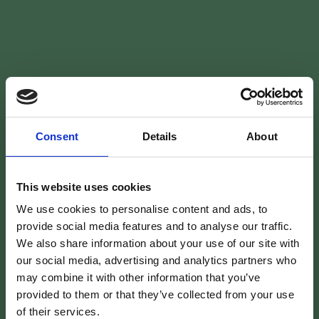
Consent
Details
About
Ausstattung
This website uses cookies
We use cookies to personalise content and ads, to
Bett (80 x 200)
provide social media features and to analyse our traffic.
We also share information about your use of our site with
Doppelbetten (180 x 200)
our social media, advertising and analytics partners who
may combine it with other information that you’ve
provided to them or that they’ve collected from your use
Dusche (bodengleich)
of their services.